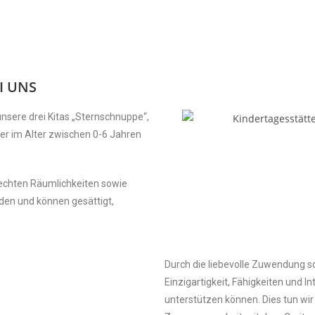
I UNS
sere drei Kitas „Sternschnuppe“,
der im Alter zwischen 0-6 Jahren
echten Räumlichkeiten sowie
den und können gesättigt,
Durch die liebevolle Zuwendung sc
Einzigartigkeit, Fähigkeiten und I
unterstützen können. Dies tun wir