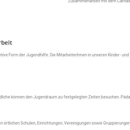
Zusammenarbeit mit dem Caritasve
beit
ive Form der Jugendhilfe. Die MitarbeiterInnen in unseren Kinder- und 
dliche können den Jugendraum zu festgelegten Zeiten besuchen. Päd
 örtlichen Schulen, Einrichtungen, Vereinigungen sowie Gruppierungen.