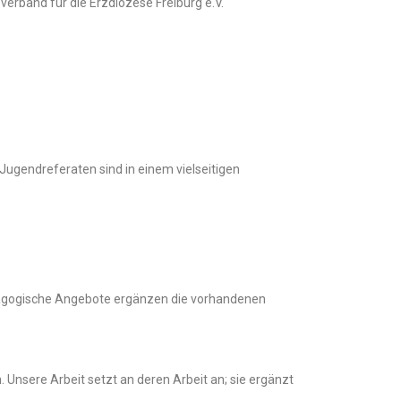
rband für die Erzdiözese Freiburg e.V.
Jugendreferaten sind in einem vielseitigen
agogische Angebote ergänzen die vorhandenen
 Unsere Arbeit setzt an deren Arbeit an; sie ergänzt