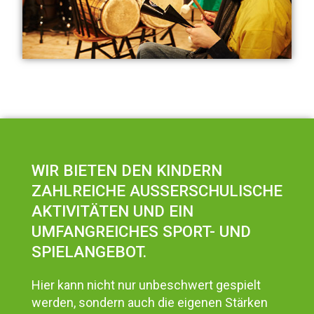
WIR BIETEN DEN KINDERN
ZAHLREICHE AUSSERSCHULISCHE A
KTIVITÄTEN UND EIN U
MFANGREICHES SPORT- UND S
PIELANGEBOT.
Hier kann nicht nur unbeschwert gespielt
werden, sondern auch die eigenen Stärken